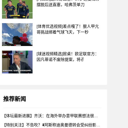
摆脱后送直塞，哈弗茨单刀
[体育优选视频]差点嘎了！狠人甲亢
哥挑战绑着气球飞天，下一秒
[球迷视频精选]掀桌！欧足联官方：
因凡蒂诺不废除提案，将✌️
推荐新闻
【体坛最新进展】齐沃：在海外举办意甲联赛想法很好，但组织起来
【特别关注】不告吹？⬇️阿斯称迪奥曼德转会受纠纷影响，罗马诺