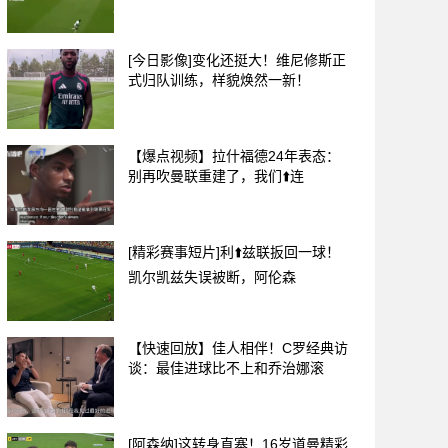
[今日影像]变化还挺大！维尼修斯正
式归队训练，样貌焕然一新！
【爆点视频】拉什福德24年表态：
别再吹曼联重建了，我们⬆️连
[精彩赛事短片]利⬆️兹联扳回一球！
凯尔凯兹失误被断，阿伦森
【快速回放】佳人相伴！C罗经典访
谈：最佳进球比不上和乔治娜滚
[阿森纳]这转身直塞！16岁道曼精彩