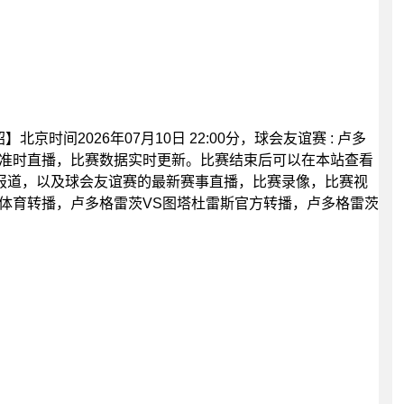
京时间2026年07月10日 22:00分，球会友谊赛 : 卢多
源准时直播，比赛数据实时更新。比赛结束后可以在本站查看
报道，以及球会友谊赛的最新赛事直播，比赛录像，比赛视
体育转播，卢多格雷茨VS图塔杜雷斯官方转播，卢多格雷茨