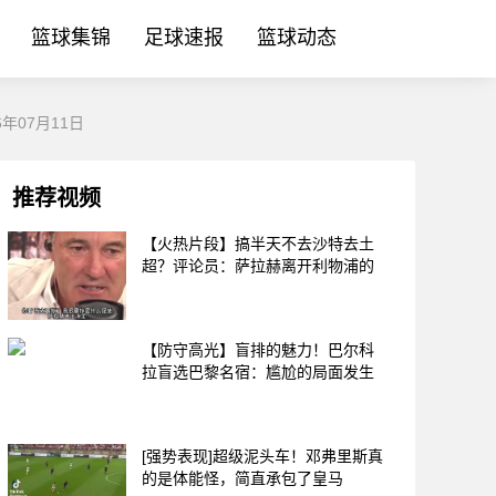
篮球集锦
足球速报
篮球动态
年07月11日
推荐视频
【火热片段】搞半天不去沙特去土
超？评论员：萨拉赫离开利物浦的
【防守高光】盲排的魅力！巴尔科
拉盲选巴黎名宿：尴尬的局面发生
[强势表现]超级泥头车！邓弗里斯真
的是体能怪，简直承包了皇马