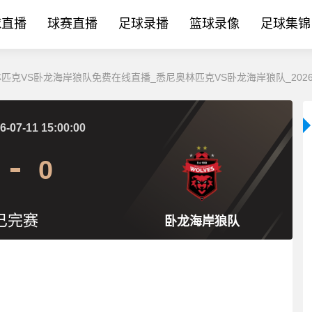
球直播
球赛直播
足球录播
篮球录像
足球集锦
匹克VS卧龙海岸狼队免费在线直播_悉尼奥林匹克VS卧龙海岸狼队_2026
6-07-11 15:00:00
0
已完赛
卧龙海岸狼队