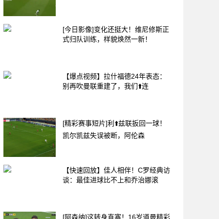
[今日影像]变化还挺大！维尼修斯正
式归队训练，样貌焕然一新！
【爆点视频】拉什福德24年表态：
别再吹曼联重建了，我们⬆️连
[精彩赛事短片]利⬆️兹联扳回一球！
凯尔凯兹失误被断，阿伦森
【快速回放】佳人相伴！C罗经典访
谈：最佳进球比不上和乔治娜滚
[阿森纳]这转身直塞！16岁道曼精彩