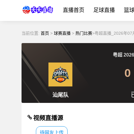
直播首页
足球直播
篮
当前位置:
首页
>
球赛直播
>
热门比赛
>粤超直播_2026年0
粤超
2026
0
汕尾队
视频直播源
待网友上传